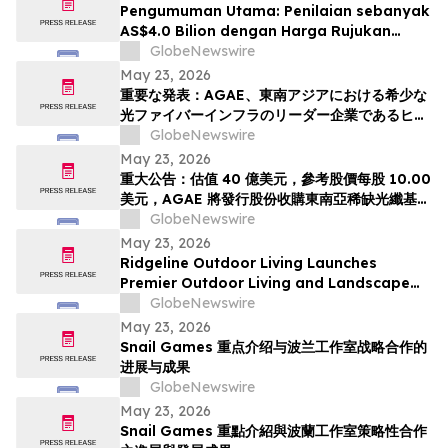
Group 인수 위해 신주 발행 -- ‘광 컴퓨팅+광 전
Pengumuman Utama: Penilaian sebanyak
송’ 결합한 글로벌 AI 광네트워크 플랫폼으로 전환
AS$4.0 Bilion dengan Harga Rujukan
추…
AS$10.00 Sesaham, AGAE akan
GlobeNewswire
Menerbitkan Saham bagi Memperoleh
May 23, 2026
HyalRoute, sebuah Peneraju Infrastruktur
重要な発表：AGAE、東南アジアにおける希少な
Gentian Optik Strategik di Asia Tenggara.
光ファイバーインフラのリーダー企業であるヒア
Langkah Strategik ini akan Mengubah…
ルルートを買収するため株式を発行し、「光コン
GlobeNewswire
ピューティング + 光伝送」を融合したグローバル
May 23, 2026
AI光ネットワークプラットフォームへと変革、企
重大公告：估值 40 億美元，參考股價每股 10.00
業価値は40億米ドル (約6370億円)、基準価格1
美元，AGAE 將發行股份收購東南亞稀缺光纖基礎
株あたり10.00米ドル (約1592円…
設施領導者 HyalRoute，轉型為結合「光運算 +
GlobeNewswire
光傳輸」的環球人工智能光網絡平台
May 23, 2026
Ridgeline Outdoor Living Launches
Premier Outdoor Living and Landscape
Construction Services in Pasadena
GlobeNewswire
May 23, 2026
Snail Games 重点介绍与波兰工作室战略合作的
进展与成果
GlobeNewswire
May 23, 2026
Snail Games 重點介紹與波蘭工作室策略性合作