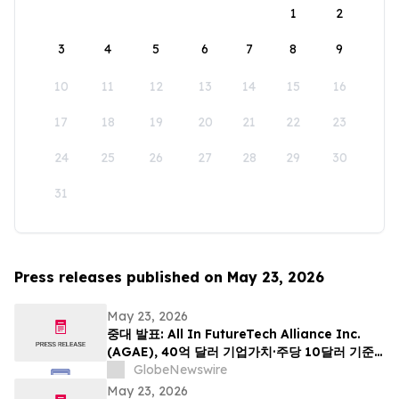
1
2
3
4
5
6
7
8
9
10
11
12
13
14
15
16
17
18
19
20
21
22
23
24
25
26
27
28
29
30
31
Press releases published on May 23, 2026
May 23, 2026
중대 발표: All In FutureTech Alliance Inc.
(AGAE), 40억 달러 기업가치·주당 10달러 기준
가격 적용하며 동남아 희소 광섬유 인프라 강자
GlobeNewswire
HyalRoute Fiber-Optic Communication
May 23, 2026