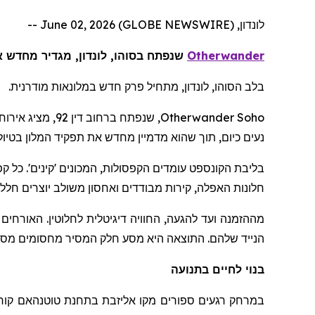
לונדון, June 02, 2026 (GLOBE NEWSWIRE) --
Otherwander
שנפתח בסוהו, לונדון, מגדיר מחדש את השהות
בלב הסוהו, לונדון, מתחיל פרק חדש במלונאות מודרנית.
Otherwander Soho
נעים כיום, תוך שהוא מדמיין מחדש את תפקיד המלון בטיו
בליבת הקונספט עומדים הקפסולות, המכונים 'קינים'. כל קפ
חלונות האפלה, קירות מבודדים ואחסון משולב יוצרים חלל 
מההזמנה ועד להגעה, החוויה דיגיטלית לחלוטין. האורחים
הנייד שלהם. התוצאה היא מסע חלק המסיר מחסומים מסור
בנוי לחיים בתנועה
במרחק רגעים ספורים מקו אליזבת בתחנת
טוטנהאם
קור