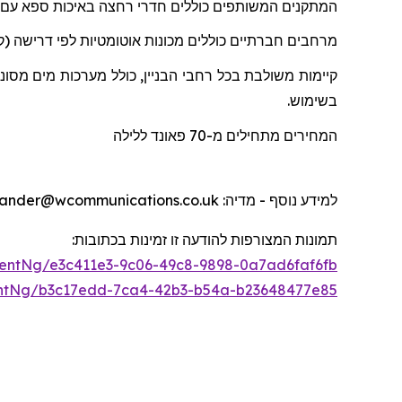
המתקנים המשותפים כוללים חדרי רחצה באיכות ספא
עם
מרחבים חברתיים כוללים מכונות אוטומטיות לפי דרישה (קפ
קיימות משולבת בכל רחבי הבניין, כולל מערכות מים מסו
בשימוש.
המחירים מתחילים מ-70
פאונד
ללילה
למידע נוסף - מדיה
: otherwander@wcommunications.co.uk
תמונות המצורפות להודעה זו זמינות בכתוב
ו
ת:
entNg/e3c411e3-9c06-49c8-9898-0a7ad6faf6fb
ntNg/b3c17edd-7ca4-42b3-b54a-b23648477e85