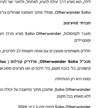
לילה, הוא מציע דרך יעילה להגיע, לאתחל, ולחזור ישר לעיר.
Otherwander Soho
, שנולד מתוך האמונה שטיולים צריכים להתנהל בקלות ללא מא
חברתי מהעיצוב
מעבר לקפסולות,
Otherwander
Soho
מציע מרכז חברת
וקוקטיילים.
חללים משותפים מעוצבים עם אותה תשומת לב לפרטים, ה
מנכ"ל
Soho
Otherwander
, פרדריק
קורלוס
(
lus
קישוטים, בלי בזבוז מקום, בלי חיכוכים. אנו מציעים מסע א
וסוהו היא רק ההתחלה.
Otherwander
Soho
, שתוכנ
ן
מתוך מחשבה על יכולת הרח
ללא מאמץ בכל מקום.
Otherwander
Soho
פתוח מה-1 ביוני 2026.