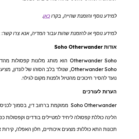
למידע נוסף והזמנת שהייה
, בקרו
כאן
.
למידע נוסף או להזמנת שהות
עבור המדיה
, אנא צרו קשר: otherwander@wcommunications.co.uk
אודות
Otherwander
Soho
Otherwander Soho
הוא מותג מלונות קפסולות מהדו
Otherwander Soho
, שנולד בלב הסוהו של לונדון, מציע
נועד להסיר חיכוכים מהטיול ולפנות מקום לגילוי.
הערות לעורכים
Otherwander
Soho
ממוקמת ברחוב דין, בסמוך לכניס
הלינה כוללת
קפסולה
ל
יחיד למטיילים בודדים וקפסולות כפו
תכונות התא כוללות: מצעים איכותיים, חלון האפלה, קירות 