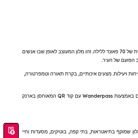
, שנפתח ברחוב דין 92, מציג אירוח חלק ומעוצב באחת השכונות הדינמיות ביותר בעולם, בעלות התחלתית של 70 פאונד ללילה. זהו מלון המעוצב לאופן שבו אנשים
 הפועם של העיר.
יחות ויעילות. מצעים איכותיים, בקרת תאורה וטמפרטורה,
להם באמצעות
Wanderpass
עם קוד
QR
המאוחסן בארנק
ן שמוקף בתיאטראות, בתי קפה, בוטיקים, מסעדות וחיי