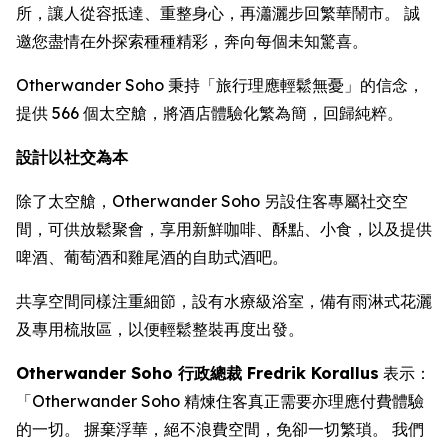
所，讓人從容抵達、重整身心，再瀟灑步回繁華鬧市。 誠
邀您盡情在外探索種種精彩，奔向每個未知驚喜。
Otherwander Soho 秉持「旅行理應輕鬆無憂」的信念，
提供 566 個太空艙，將酒店體驗化繁為簡，回歸純粹。
設計以社交為本
除了太空艙，Otherwander Soho 另設住客專屬社交空
間，可供放鬆聚會，享用新鮮咖啡、酥點、小食，以及提供
啤酒、葡萄酒和雞尾酒的自助式酒吧。
共享空間同樣注重細節，設有水療級浴室，備有雨淋式花灑
及專用梳妝區，以便輕鬆整裝再度出發。
Otherwander Soho 行政總裁 Fredrik Korallus
表示：
「Otherwander Soho 精煉住客真正需要亦理應付費體驗
的一切。 摒棄浮華，絕不浪費空間，免卻一切繁瑣。 我們