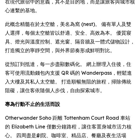
在現代旅宿中的意義，其不是目的地，而是讓旅客與城市核
心連繫的基地。
此概念精髓在於太空艙，美名為窩 (nest)。 備有單人及雙
人選擇，每個太空艙皆以舒適、安全、高效為本。 優質寢
具、燈光與溫度控制、遮光窗、隔音牆及一體式儲物設計，
打造獨立的寧靜空間，與外界節奏形成鮮明對比。
從預訂到抵達，每一步盡顯數碼化。 網上辦理入住後，住
客可使用流動錢包內支援 QR 碼的 Wanderpass，輕鬆進
入大樓及其私人太空艙。 打造順暢無阻的旅程，掃除傳統
阻礙，讓住客依隨個人步伐，自由探索城市。
專為行動不止的生活而設
Otherwander Soho 距離 Tottenham Court Road 車站
的 Elizabeth Line 僅數分鐘路程，讓住客置身城市活力核
心。 四周盡是劇院、咖啡室、精品店、餐廳及夜生活場