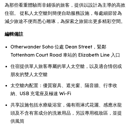
為那些看重體驗而非鋪張的旅客，提供以設計為主導的高效
住宿。 從私人太空艙到簡便自助服務設施，每處細節皆為
減少旅途不便而悉心雕琢，為探索之旅留出更多精彩空間。
編輯備註
Otherwander Soho 位處 Dean Street，緊鄰
Tottenham Court Road 車站的 Elizabeth Line 入口
住宿提供單人旅客專屬的單人太空艙，以及適合情侶或
朋友的雙人太空艙
太空艙內配置：優質寢具、遮光窗、隔音牆、行李收
納、USB 充電座及極速 Wi-Fi
共享設施包括水療級浴室，備有雨淋式花灑、感應水龍
頭及不含有害成分的洗漱用品，另設專用梳妝區，並提
供風筒