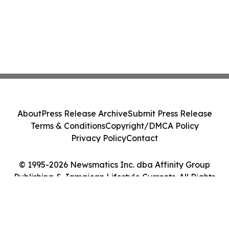
About
Press Release Archive
Submit Press Release
Terms & Conditions
Copyright/DMCA Policy
Privacy Policy
Contact
© 1995-2026 Newsmatics Inc. dba Affinity Group
Publishing & Jamaican Lifestyle Currents. All Rights
Reserved.
Cookie Settings / Your Privacy Choices